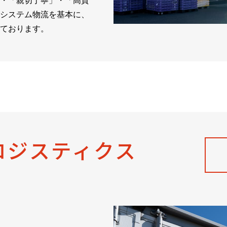
・「親切丁寧」・「高質
システム物流を基本に、
ております。
ロジスティクス