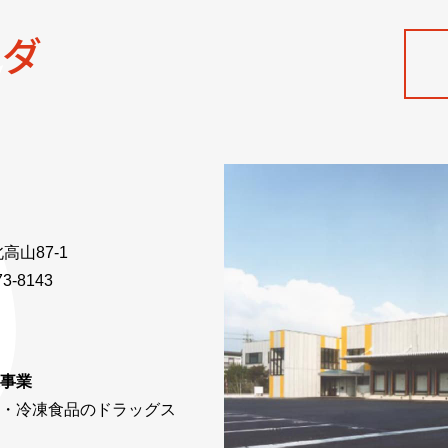
ノダ
高山87-1
3-8143
事業
・冷凍食品のドラッグス