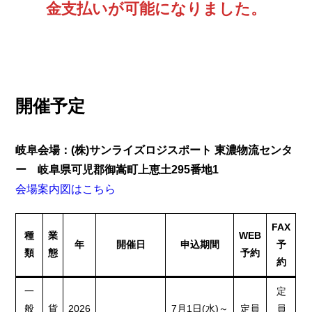
金支払いが可能になりました。
開催予定
岐阜会場：(株)サンライズロジスポート 東濃物流センタ
ー 岐阜県可児郡御嵩町上恵土295番地1
会場案内図はこちら
FAX
種
業
WEB
年
開催日
申込期間
予
類
態
予約
約
一
定
般
貨
2026
7月1日(水)～
定員
員