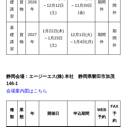
礎
貨
2026
期間
～12月12日
～11月20日
間
講
物
年
外
(土)
(金)
外
習
基
1月21日(木)
期
礎
貨
2027
12月1日(火)
期間
～1月23日
間
講
物
年
～1月4日(月)
外
(土)
外
習
静岡会場：エージーエス(株) 本社 静岡県磐田市加茂
146-1
会場案内図はこちら
FAX
種
業
WEB
年
開催日
申込期間
予
類
態
予約
約